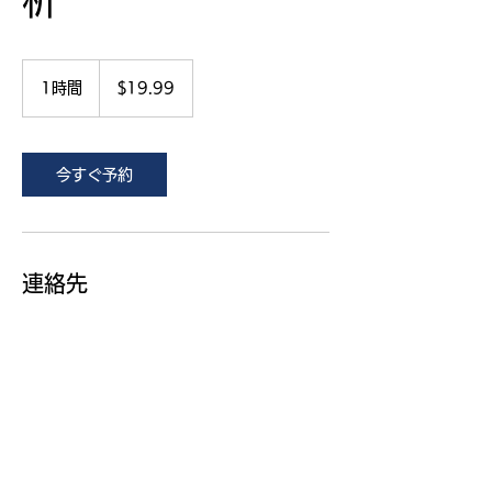
析
19.99
米
1時間
1
$19.99
ド
時
ル
今すぐ予約
連絡先
09096832536
info@msnext.co.jp