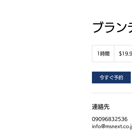
ブラン
19.99
米
1時間
1
$19.
ド
ル
時
今すぐ予約
連絡先
09096832536
info@msnext.co.